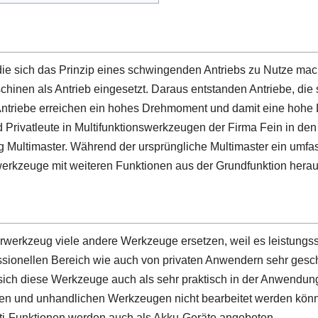
die sich das Prinzip eines schwingenden Antriebs zu Nutze mac
hinen als Antrieb eingesetzt. Daraus entstanden Antriebe, die 
 Antriebe erreichen ein hohes Drehmoment und damit eine hohe L
Privatleute in Multifunktionswerkzeugen der Firma Fein in den 
ug Multimaster. Während der ursprüngliche Multimaster ein umfa
nswerkzeuge mit weiteren Funktionen aus der Grundfunktion herau
erwerkzeug viele andere Werkzeuge ersetzen, weil es leistungsst
sionellen Bereich wie auch von privaten Anwendern sehr geschä
ich diese Werkzeuge auch als sehr praktisch in der Anwendung
eren und unhandlichen Werkzeugen nicht bearbeitet werden könnte
lti-Funktionen werden auch als Akku-Geräte angeboten.