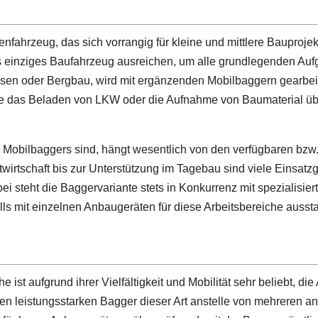
enfahrzeug, das sich vorrangig für kleine und mittlere Bauprojek
s einziges Baufahrzeug ausreichen, um alle grundlegenden Au
sen oder Bergbau, wird mit ergänzenden Mobilbaggern gearbeite
wie das Beladen von LKW oder die Aufnahme von Baumaterial übe
nes Mobilbaggers sind, hängt wesentlich von den verfügbaren b
wirtschaft bis zur Unterstützung im Tagebau sind viele Einsatz
bei steht die Baggervariante stets in Konkurrenz mit spezialisi
lls mit einzelnen Anbaugeräten für diese Arbeitsbereiche aussta
 ist aufgrund ihrer Vielfältigkeit und Mobilität sehr beliebt, d
nen leistungsstarken Bagger dieser Art anstelle von mehreren 